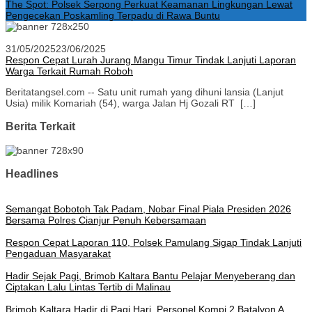
The Spot: Polsek Serpong Perkuat Keamanan Lingkungan Lewat
Pengecekan Poskamling Terpadu di Rawa Buntu
31/05/2025
23/06/2025
Respon Cepat Lurah Jurang Mangu Timur Tindak Lanjuti Laporan
Warga Terkait Rumah Roboh
Beritatangsel.com -- Satu unit rumah yang dihuni lansia (Lanjut
Usia) milik Komariah (54), warga Jalan Hj Gozali RT […]
Berita Terkait
Headlines
Semangat Bobotoh Tak Padam, Nobar Final Piala Presiden 2026
Bersama Polres Cianjur Penuh Kebersamaan
Respon Cepat Laporan 110, Polsek Pamulang Sigap Tindak Lanjuti
Pengaduan Masyarakat
Hadir Sejak Pagi, Brimob Kaltara Bantu Pelajar Menyeberang dan
Ciptakan Lalu Lintas Tertib di Malinau
Brimob Kaltara Hadir di Pagi Hari, Personel Kompi 2 Batalyon A