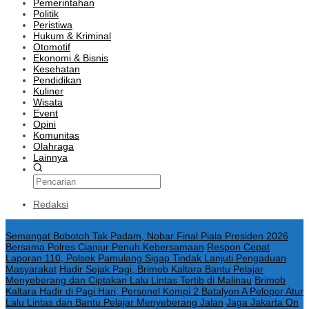
Pemerintahan
Politik
Peristiwa
Hukum & Kriminal
Otomotif
Ekonomi & Bisnis
Kesehatan
Pendidikan
Kuliner
Wisata
Event
Opini
Komunitas
Olahraga
Lainnya
Redaksi
Konten Spesial
Semangat Bobotoh Tak Padam, Nobar Final Piala Presiden 2026
Bersama Polres Cianjur Penuh Kebersamaan
Respon Cepat
Laporan 110, Polsek Pamulang Sigap Tindak Lanjuti Pengaduan
Masyarakat
Hadir Sejak Pagi, Brimob Kaltara Bantu Pelajar
Menyeberang dan Ciptakan Lalu Lintas Tertib di Malinau
Brimob
Kaltara Hadir di Pagi Hari, Personel Kompi 2 Batalyon A Pelopor Atur
Lalu Lintas dan Bantu Pelajar Menyeberang Jalan
Jaga Jakarta On