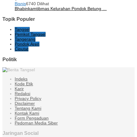
Bisnis
6740 Dilihat
Bhabinkamtibmas Kelurahan Pondok Betung …
Topik Populer
Tangsel
Pemkot Tangsel
Tangerang
Pondok Aren
Ciputat
Politik
Indeks
Kode Etik
Karir
Redaksi
Privacy Policy
Disclaimer
Tentang Kami
Kontak Kami
Form Pengaduan
Pedoman Media Siber
Jaringan Social