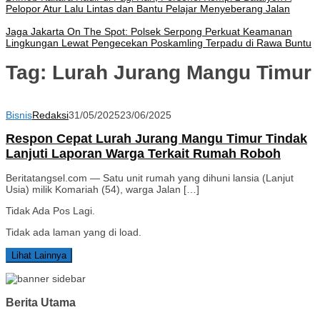
Pelopor Atur Lalu Lintas dan Bantu Pelajar Menyeberang Jalan
Jaga Jakarta On The Spot: Polsek Serpong Perkuat Keamanan
Lingkungan Lewat Pengecekan Poskamling Terpadu di Rawa Buntu
Tag:
Lurah Jurang Mangu Timur
Bisnis
Redaksi
31/05/2025
23/06/2025
Respon Cepat Lurah Jurang Mangu Timur Tindak
Lanjuti Laporan Warga Terkait Rumah Roboh
Beritatangsel.com — Satu unit rumah yang dihuni lansia (Lanjut
Usia) milik Komariah (54), warga Jalan […]
Tidak Ada Pos Lagi.
Tidak ada laman yang di load.
Lihat Lainnya
Berita Utama