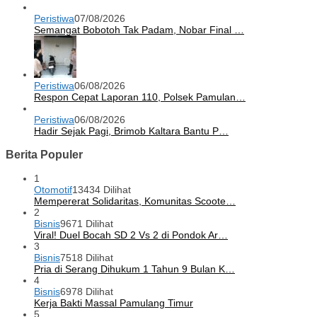
Peristiwa
07/08/2026
Semangat Bobotoh Tak Padam, Nobar Final …
Peristiwa
06/08/2026
Respon Cepat Laporan 110, Polsek Pamulan…
Peristiwa
06/08/2026
Hadir Sejak Pagi, Brimob Kaltara Bantu P…
Berita Populer
1
Otomotif
13434 Dilihat
Mempererat Solidaritas, Komunitas Scoote…
2
Bisnis
9671 Dilihat
Viral! Duel Bocah SD 2 Vs 2 di Pondok Ar…
3
Bisnis
7518 Dilihat
Pria di Serang Dihukum 1 Tahun 9 Bulan K…
4
Bisnis
6978 Dilihat
Kerja Bakti Massal Pamulang Timur
5