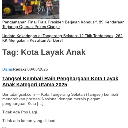
Pengamanan Final Piala Presiden Berjalan Kondusif, 89 Kendaraan
Terjaring Operasi Polres Cianjur
Update Kekeringan di Tangerang Selatan: 12 Titik Terdampak, 262
KK Mengalami Kesulitan Air Bersih
Tag:
Kota Layak Anak
Bisnis
Redaksi
09/08/2025
Tangsel Kembali Raih Penghargaan Kota Layak
Anak Kategori Utama 2025
Beritatangsel.com — Kota Tangerang Selatan (Tangsel) kembali
menorehkan prestasi Nasional dengan meraih piagam
penghargaan Kota […]
Tidak Ada Pos Lagi.
Tidak ada laman yang di load.