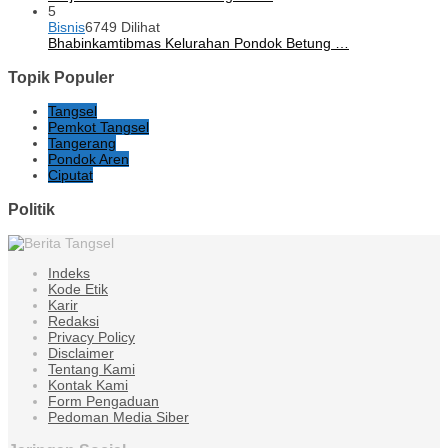
5
Bisnis
6749 Dilihat
Bhabinkamtibmas Kelurahan Pondok Betung …
Topik Populer
Tangsel
Pemkot Tangsel
Tangerang
Pondok Aren
Ciputat
Politik
Indeks
Kode Etik
Karir
Redaksi
Privacy Policy
Disclaimer
Tentang Kami
Kontak Kami
Form Pengaduan
Pedoman Media Siber