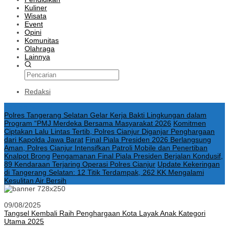
Kuliner
Wisata
Event
Opini
Komunitas
Olahraga
Lainnya
Redaksi
Konten Spesial
Polres Tangerang Selatan Gelar Kerja Bakti Lingkungan dalam
Program “PMJ Merdeka Bersama Masyarakat 2026
Komitmen
Ciptakan Lalu Lintas Tertib, Polres Cianjur Diganjar Penghargaan
dari Kapolda Jawa Barat
Final Piala Presiden 2026 Berlangsung
Aman, Polres Cianjur Intensifkan Patroli Mobile dan Penertiban
Knalpot Brong
Pengamanan Final Piala Presiden Berjalan Kondusif,
89 Kendaraan Terjaring Operasi Polres Cianjur
Update Kekeringan
di Tangerang Selatan: 12 Titik Terdampak, 262 KK Mengalami
Kesulitan Air Bersih
09/08/2025
Tangsel Kembali Raih Penghargaan Kota Layak Anak Kategori
Utama 2025