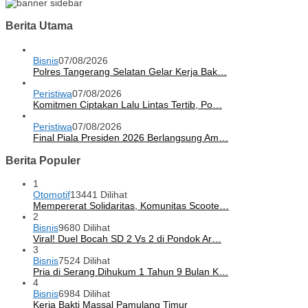
Berita Utama
Bisnis
07/08/2026
Polres Tangerang Selatan Gelar Kerja Bak…
Peristiwa
07/08/2026
Komitmen Ciptakan Lalu Lintas Tertib, Po…
Peristiwa
07/08/2026
Final Piala Presiden 2026 Berlangsung Am…
Berita Populer
1
Otomotif
13441 Dilihat
Mempererat Solidaritas, Komunitas Scoote…
2
Bisnis
9680 Dilihat
Viral! Duel Bocah SD 2 Vs 2 di Pondok Ar…
3
Bisnis
7524 Dilihat
Pria di Serang Dihukum 1 Tahun 9 Bulan K…
4
Bisnis
6984 Dilihat
Kerja Bakti Massal Pamulang Timur