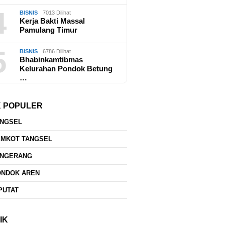
4
BISNIS
7013 Dilihat
Kerja Bakti Massal
Pamulang Timur
5
BISNIS
6786 Dilihat
Bhabinkamtibmas
Kelurahan Pondok Betung
…
K POPULER
ANGSEL
EMKOT TANGSEL
ANGERANG
ONDOK AREN
PUTAT
IK