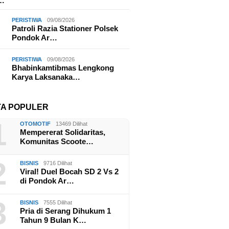
a…
PERISTIWA
09/08/2026
Patroli Razia Stationer Polsek
Pondok Ar…
PERISTIWA
09/08/2026
Bhabinkamtibmas Lengkong
Karya Laksanaka…
TA POPULER
1
OTOMOTIF
13469 Dilihat
Mempererat Solidaritas,
Komunitas Scoote…
2
BISNIS
9716 Dilihat
Viral! Duel Bocah SD 2 Vs 2
di Pondok Ar…
3
BISNIS
7555 Dilihat
Pria di Serang Dihukum 1
Tahun 9 Bulan K…