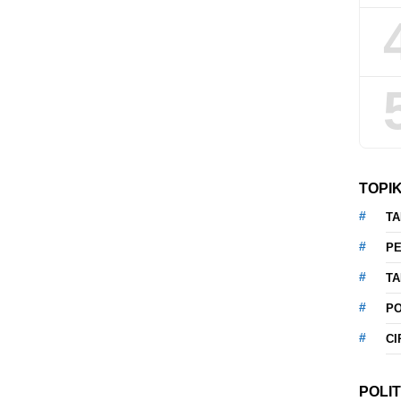
TOPI
T
P
T
P
CI
POLIT