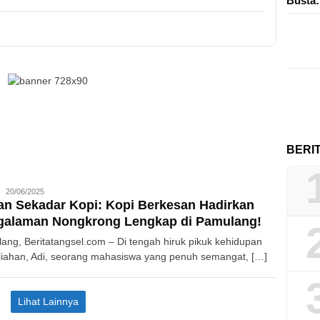
Bust
BERI
Redaksi
20/06/2025
n Sekadar Kopi: Kopi Berkesan Hadirkan
galaman Nongkrong Lengkap di Pamulang!
ang, Beritatangsel.com – Di tengah hiruk pikuk kehidupan
liahan, Adi, seorang mahasiswa yang penuh semangat, […]
Lihat Lainnya