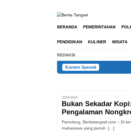
Loncat
ke
konten
BERANDA
PEMERINTAHAN
POLI
PENDIDIKAN
KULINER
WISATA
REDAKSI
Konten Spesial
20/06/2025
Bukan Sekadar Kopi
Pengalaman Nongkr
Pamulang, Beritatangsel.com – Di ten
mahasiswa yang penuh […]