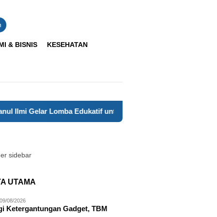
n
I & BISNIS
KESEHATAN
mi Gelar Lomba Edukatif untuk Anak
Patroli Razia Sta
TA UTAMA
09/08/2026
gi Ketergantungan Gadget, TBM