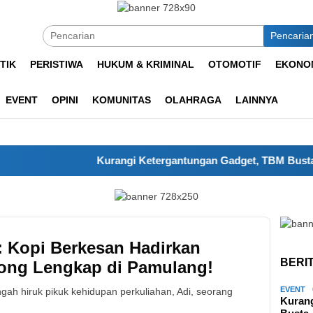
Pencaria
TIK
PERISTIWA
HUKUM & KRIMINAL
OTOMOTIF
EKONOM
EVENT
OPINI
KOMUNITAS
OLAHRAGA
LAINNYA
Kurangi Ketergantungan Gadget, TBM Bustanul Il
: Kopi Berkesan Hadirkan
BERI
ong Lengkap di Pamulang!
EVENT
gah hiruk pikuk kehidupan perkuliahan, Adi, seorang
Kuran