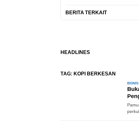
BERITA TERKAIT
HEADLINES
TAG:
KOPI BERKESAN
BISNIS
Buka
Pen
Pamul
perku