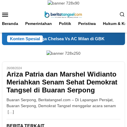
Loncat
ke
Menu
konten
Mobile
Beranda
Pemerintahan
Politik
Peristiwa
Hukum & Kri
Jaya Amankan Laga Chelsea Vs AC Milan di GBK
Konten Spesial
Belasa
26/08/2024
Ariza Patria dan Marshel Widianto
Meriahkan Senam Sehat Demokrat
Tangsel di Buaran Serpong
Buaran Serpong, Beritatangsel.com – Di Lapangan Persijat,
Buaran Serpong, Demokrat Tangsel menggelar acara senam
[…]
BERITA TERKAIT