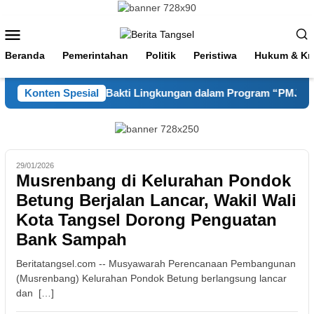
Loncat
ke
Menu
konten
Mobile
Beranda
Pemerintahan
Politik
Peristiwa
Hukum & Kri
Selatan Gelar Kerja Bakti Lingkungan dalam Program “PMJ Mer
Konten Spesial
29/01/2026
Musrenbang di Kelurahan Pondok
Betung Berjalan Lancar, Wakil Wali
Kota Tangsel Dorong Penguatan
Bank Sampah
Beritatangsel.com -- Musyawarah Perencanaan Pembangunan
(Musrenbang) Kelurahan Pondok Betung berlangsung lancar
dan […]