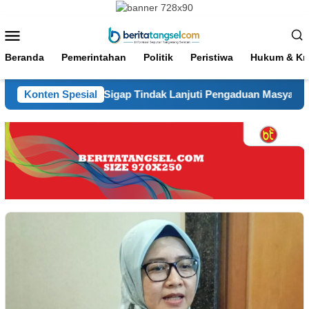
Loncat
ke
Menu
konten
Mobile
Beranda
Pemerintahan
Politik
Peristiwa
Hukum & Kri
Polsek Pamulang Sigap Tindak Lanjuti Pengaduan Masyarakat
Konten Spesial