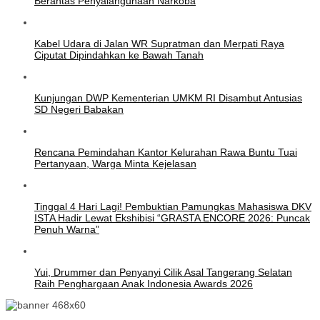
Berantas Penyalahgunaan Narkoba
Kabel Udara di Jalan WR Supratman dan Merpati Raya
Ciputat Dipindahkan ke Bawah Tanah
Kunjungan DWP Kementerian UMKM RI Disambut Antusias
SD Negeri Babakan
Rencana Pemindahan Kantor Kelurahan Rawa Buntu Tuai
Pertanyaan, Warga Minta Kejelasan
Tinggal 4 Hari Lagi! Pembuktian Pamungkas Mahasiswa DKV
ISTA Hadir Lewat Ekshibisi “GRASTA ENCORE 2026: Puncak
Penuh Warna”
Yui, Drummer dan Penyanyi Cilik Asal Tangerang Selatan
Raih Penghargaan Anak Indonesia Awards 2026