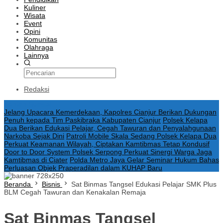
Kuliner
Wisata
Event
Opini
Komunitas
Olahraga
Lainnya
Redaksi
Konten Spesial
Jelang Upacara Kemerdekaan, Kapolres Cianjur Berikan Dukungan
Penuh kepada Tim Paskibraka Kabupaten Cianjur
Polsek Kelapa
Dua Berikan Edukasi Pelajar, Cegah Tawuran dan Penyalahgunaan
Narkoba Sejak Dini
Patroli Mobile Skala Sedang Polsek Kelapa Dua
Perkuat Keamanan Wilayah, Ciptakan Kamtibmas Tetap Kondusif
Door to Door System Polsek Serpong Perkuat Sinergi Warga Jaga
Kamtibmas di Ciater
Polda Metro Jaya Gelar Seminar Hukum Bahas
Perluasan Objek Praperadilan dalam KUHAP Baru
Beranda
Bisnis
Sat Binmas Tangsel Edukasi Pelajar SMK Plus
BLM Cegah Tawuran dan Kenakalan Remaja
Sat Binmas Tangsel