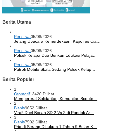
Berita Utama
Peristiwa
05/08/2026
Jelang Upacara Kemerdekaan, Kapolres Cia…
Peristiwa
05/08/2026
Polsek Kelapa Dua Berikan Edukasi Pelaja…
Peristiwa
05/08/2026
Patroli Mobile Skala Sedang Polsek Kelap…
Berita Populer
1
Otomotif
13420 Dilihat
Mempererat Solidaritas, Komunitas Scoote…
2
Bisnis
9652 Dilihat
Viral! Duel Bocah SD 2 Vs 2 di Pondok Ar…
3
Bisnis
7502 Dilihat
Pria di Serang Dihukum 1 Tahun 9 Bulan K…