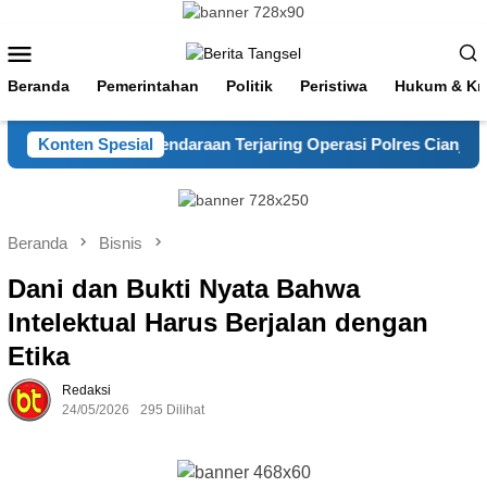
Loncat
ke
Menu
konten
Mobile
Beranda
Pemerintahan
Politik
Peristiwa
Hukum & Kri
 Kondusif, 89 Kendaraan Terjaring Operasi Polres Cianjur
Konten Spesial
Beranda
Bisnis
Dani dan Bukti Nyata Bahwa
Intelektual Harus Berjalan dengan
Etika
Redaksi
24/05/2026
295 Dilihat