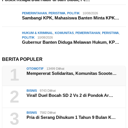
PEMERINTAHAN
,
PERISTIWA
,
POLITIK
10/08/2026
Sambangi KPK, Mahasiswa Banten Minta KPK…
HUKUM & KRIMINAL
,
KOMUNITAS
,
PEMERINTAHAN
,
PERISTIWA
,
POLITIK
10/08/2026
Gubernur Banten Diduga Melawan Hukum, KP…
BERITA POPULER
1
OTOMOTIF
13499 Dilihat
Mempererat Solidaritas, Komunitas Scoote…
2
BISNIS
9743 Dilihat
Viral! Duel Bocah SD 2 Vs 2 di Pondok Ar…
3
BISNIS
7582 Dilihat
Pria di Serang Dihukum 1 Tahun 9 Bulan K…