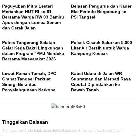
Paguyuban Mitra Lestari
Belasan Pengurus dan Kader
Meriahkan HUT RI ke-81
Eks Perindo Bergabung ke
Bersama Warga RW 03 Bambu
PSI Tangsel
Apus dengan Lomba Senam
dan Gerak Jalan
Polres Tangerang Selatan
Polsek Cisauk Salurkan 5.000
Gelar Kerja Bakti Lingkungan
Liter Air Bersih untuk Warga
dalam Program “PMJ Merdeka
Kampung Koceak
Bersama Masyarakat 2026
Lewat Ramah Tamah, DPC
Kabel Udara di Jalan WR
Granat Tangsel Perkuat
Supratman dan Merpati Raya
Sinergi Berantas
Ciputat Dipindahkan ke
Penyalahgunaan Narkoba
Bawah Tanah
Tinggalkan Balasan
Alamat email Anda tidak akan dipublikasikan.
Ruas yang wajib ditandai
*