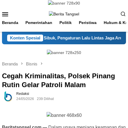
Loncat
ke
Menu
konten
Mobile
Beranda
Pemerintahan
Politik
Peristiwa
Hukum & Kri
Dua Hadir di Jam Sibuk, Pengaturan Lalu Lintas Jaga Arus Tetap
Konten Spesial
Beranda
Bisnis
Cegah Kriminalitas, Polsek Pinang
Rutin Gelar Patroli Malam
Redaksi
24/05/2026
239 Dilihat
Beritatangsel.com —
Dalam upaya menjaga keamanan dan