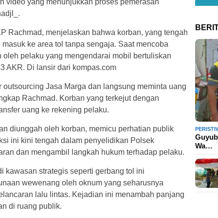
an video yang menunjukkan proses pemerasan
adjl_.
BERI
KP Rachmad, menjelaskan bahwa korban, yang tengah
n masuk ke area tol tanpa sengaja. Saat mencoba
n oleh pelaku yang mengendarai mobil bertuliskan
43 AKR. Di lansir dari kompas.com
or outsourcing Jasa Marga dan langsung meminta uang
ungkap Rachmad. Korban yang terkejut dengan
ansfer uang ke rekening pelaku.
n diunggah oleh korban, memicu perhatian publik
PERISTI
Guyub 
Aksi ini kini tengah dalam penyelidikan Polsek
Wa…
ran dan mengambil langkah hukum terhadap pelaku.
 kawasan strategis seperti gerbang tol ini
unaan wewenang oleh oknum yang seharusnya
ancaran lalu lintas. Kejadian ini menambah panjang
n di ruang publik.