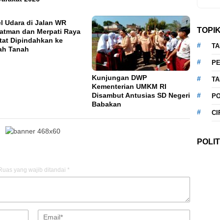
l Udara di Jalan WR
TOPI
atman dan Merpati Raya
tat Dipindahkan ke
T
ah Tanah
P
Kunjungan DWP
T
Kementerian UMKM RI
Disambut Antusias SD Negeri
P
Babakan
CI
POLIT
Ruas yang wajib ditandai
*