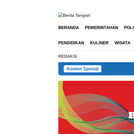
Loncat
ke
konten
BERANDA
PEMERINTAHAN
POLI
PENDIDIKAN
KULINER
WISATA
REDAKSI
Konten Spesial
Guyub 