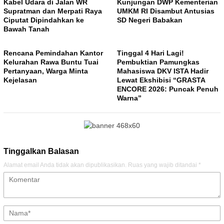
Kabel Udara di Jalan WR
Kunjungan DWP Kementerian
Supratman dan Merpati Raya
UMKM RI Disambut Antusias
Ciputat Dipindahkan ke
SD Negeri Babakan
Bawah Tanah
Rencana Pemindahan Kantor
Tinggal 4 Hari Lagi!
Kelurahan Rawa Buntu Tuai
Pembuktian Pamungkas
Pertanyaan, Warga Minta
Mahasiswa DKV ISTA Hadir
Kejelasan
Lewat Ekshibisi “GRASTA
ENCORE 2026: Puncak Penuh
Warna”
Tinggalkan Balasan
Alamat email Anda tidak akan dipublikasikan.
Ruas yang wajib ditandai
*