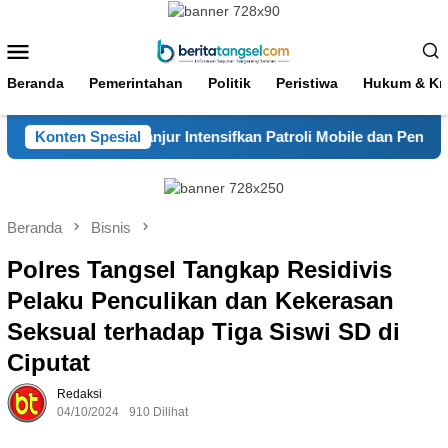
Loncat
ke
Menu
konten
Mobile
Beranda
Pemerintahan
Politik
Peristiwa
Hukum & Kri
man, Polres Cianjur Intensifkan Patroli Mobile dan Penertiban K
Konten Spesial
Beranda
Bisnis
Polres Tangsel Tangkap Residivis
Pelaku Penculikan dan Kekerasan
Seksual terhadap Tiga Siswi SD di
Ciputat
Redaksi
04/10/2024
910 Dilihat