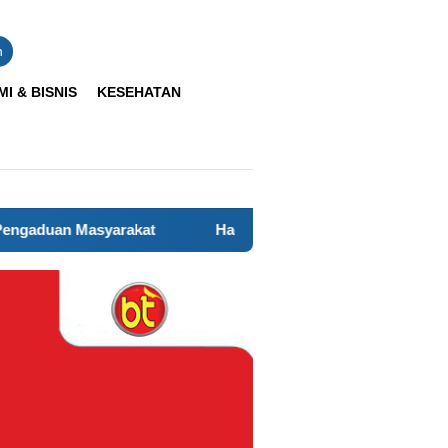
n
I & BISNIS
KESEHATAN
t
Hadir Sejak Pagi, Brimob Kaltara Bantu Pelajar Menyeb