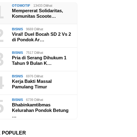
1
OTOMOTIF
13433 Dilihat
Mempererat Solidaritas,
Komunitas Scoote…
2
BISNIS
9669 Dilihat
Viral! Duel Bocah SD 2 Vs 2
di Pondok Ar…
3
BISNIS
7517 Dilihat
Pria di Serang Dihukum 1
Tahun 9 Bulan K…
4
BISNIS
6976 Dilihat
Kerja Bakti Massal
Pamulang Timur
5
BISNIS
6739 Dilihat
Bhabinkamtibmas
Kelurahan Pondok Betung
…
K POPULER