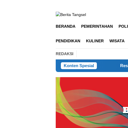
Loncat
ke
konten
BERANDA
PEMERINTAHAN
POLI
PENDIDIKAN
KULINER
WISATA
REDAKSI
Konten Spesial
Respon Cepat Laporan 11