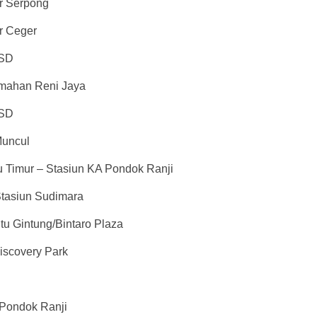
ar Serpong
ar Ceger
BSD
rumahan Reni Jaya
BSD
Muncul
 Timur – Stasiun KA Pondok Ranji
Stasiun Sudimara
tu Gintung/Bintaro Plaza
iscovery Park
 Pondok Ranji