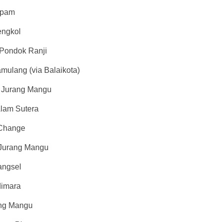
npam
engkol
 Pondok Ranji
mulang (via Balaikota)
n Jurang Mangu
Alam Sutera
XChange
n Jurang Mangu
angsel
dimara
ang Mangu