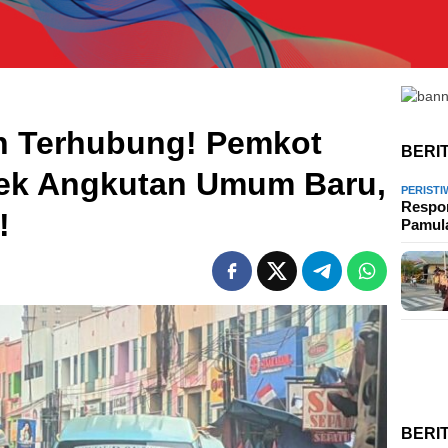
n Terhubung! Pemkot
BERI
yek Angkutan Umum Baru,
PERISTI
Respon
!
Pamu
BERI