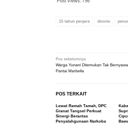
Post Views:
756
15 tahun penjara
divonis
penu
Navigasi
Pos sebelumnya
Warga Yunani Ditemukan Tak Bernyawa
pos
Pantai Marbella
POS TERKAIT
Lewat Ramah Tamah, DPC
Kabe
Granat Tangsel Perkuat
Supr
Sinergi Berantas
Cipu
Penyalahgunaan Narkoba
Baw