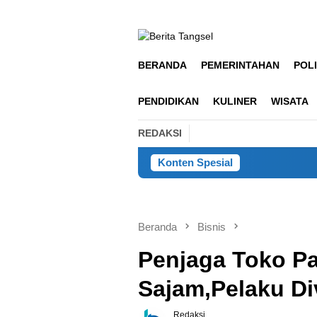
Loncat
ke
konten
BERANDA
PEMERINTAHAN
POLI
PENDIDIKAN
KULINER
WISATA
REDAKSI
Konten Spesial
Jelang U
Beranda
Bisnis
Penjaga Toko Pa
Sajam,Pelaku Di
Redaksi