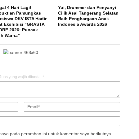
gal 4 Hari Lagi!
Yui, Drummer dan Penyanyi
buktian Pamungkas
Cilik Asal Tangerang Selatan
siswa DKV ISTA Hadir
Raih Penghargaan Anak
t Ekshibisi “GRASTA
Indonesia Awards 2026
RE 2026: Puncak
h Warna”
Ruas yang wajib ditandai
*
saya pada peramban ini untuk komentar saya berikutnya.