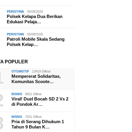
PERISTIWA
05/08/2026
Polsek Kelapa Dua Berikan
Edukasi Pelaja…
PERISTIWA
05/08/2026
Patroli Mobile Skala Sedang
Polsek Kelap…
TA POPULER
1
OTOMOTIF
13419 Dilihat
Mempererat Solidaritas,
Komunitas Scoote…
2
BISNIS
9651 Dilihat
Viral! Duel Bocah SD 2 Vs 2
di Pondok Ar…
3
BISNIS
7501 Dilihat
Pria di Serang Dihukum 1
Tahun 9 Bulan K…