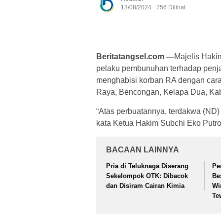
13/08/2024
756 Dilihat
Beritatangsel.com —
Majelis Haki
pelaku pembunuhan terhadap penjag
menghabisi korban RA dengan cara 
Raya, Bencongan, Kelapa Dua, Kab.
“Atas perbuatannya, terdakwa (ND)
kata Ketua Hakim Subchi Eko Putro
BACAAN LAINNYA
Pria di Teluknaga Diserang
Pe
Sekelompok OTK: Dibacok
Be
dan Disiram Cairan Kimia
Wi
Te