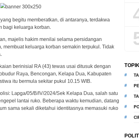
yang begitu memberatkan, di antaranya, terdakwa
bagi keluarga korban.
an, majelis hakim menilai selama persidangan
n, membuat keluarga korban semakin terpukul. Tidak
.
TOPI
kaian berinisial RA (43) tewas usai ditusuk dengan
orobudur Raya, Bencongan, Kelapa Dua, Kabupaten
T
stiwa itu bermula sekitar pukul 10.15 WIB.
P
olisi: Lapga/05/B/IV/2024/Sek Kelapa Dua, salah satu
T
ngepel lantai ruko. Beberapa waktu kemudian, datang
P
lum sama sekali diketahui identitasnya memasuki ruko
CI
POLIT