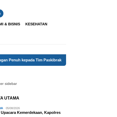
n
I & BISNIS
KESEHATAN
 kepada Tim Paskibraka Kabupaten Cianjur
Polsek Kela
TA UTAMA
WA
05/08/2026
 Upacara Kemerdekaan, Kapolres