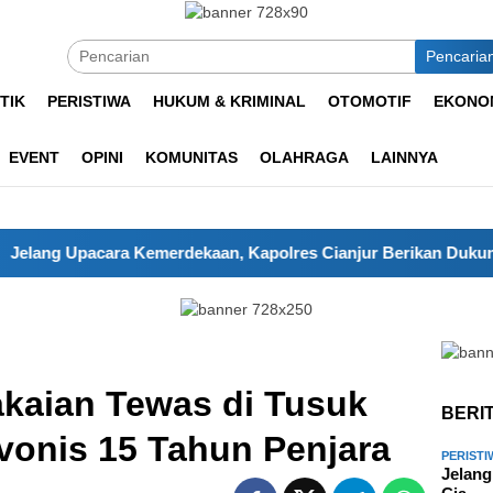
Pencaria
TIK
PERISTIWA
HUKUM & KRIMINAL
OTOMOTIF
EKONOM
EVENT
OPINI
KOMUNITAS
OLAHRAGA
LAINNYA
pacara Kemerdekaan, Kapolres Cianjur Berikan Dukungan Penuh
kaian Tewas di Tusuk
BERI
vonis 15 Tahun Penjara
PERISTI
Jelang