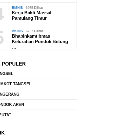
4
BISNIS
6965 Dilihat
Kerja Bakti Massal
Pamulang Timur
5
BISNIS
6727 Dilihat
Bhabinkamtibmas
Kelurahan Pondok Betung
…
K POPULER
ANGSEL
EMKOT TANGSEL
ANGERANG
ONDOK AREN
PUTAT
IK